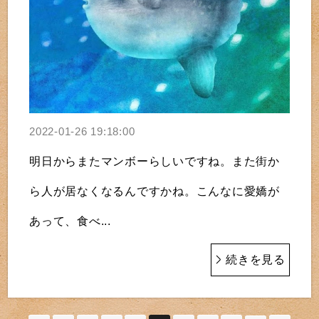
2022-01-26 19:18:00
明日からまたマンボーらしいですね。また街か
ら人が居なくなるんですかね。こんなに愛嬌が
あって、食べ...
続きを見る