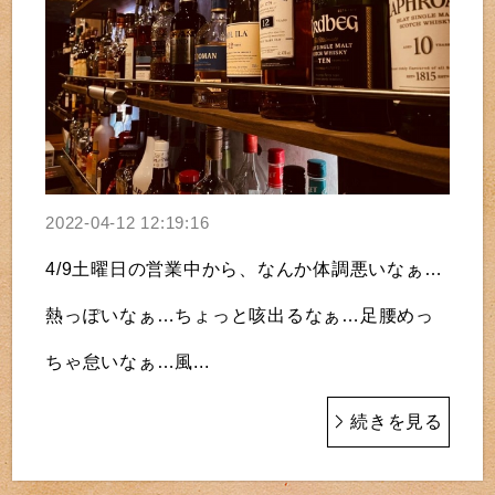
2022-04-12 12:19:16
4/9土曜日の営業中から、なんか体調悪いなぁ…
熱っぽいなぁ…ちょっと咳出るなぁ…足腰めっ
ちゃ怠いなぁ…風...
続きを見る