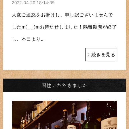
2022-04-20 18:14:39
大変ご迷惑をお掛けし、申し訳ございませんで
したm(_ _)mお待たせしました！隔離期間が終了
し、本日より...
続きを見る
陽性いただきました